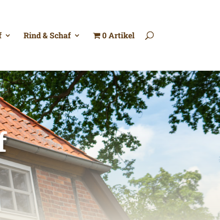
f
Rind & Schaf
0 Artikel
f