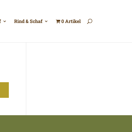
f
Rind & Schaf
0 Artikel