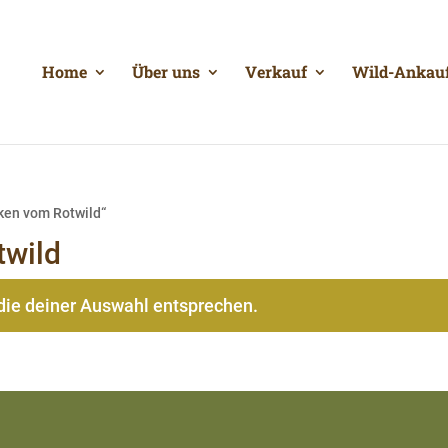
Home
Über uns
Verkauf
Wild-Ankau
ken vom Rotwild“
twild
die deiner Auswahl entsprechen.