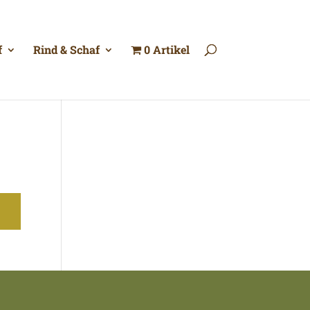
f
Rind & Schaf
0 Artikel