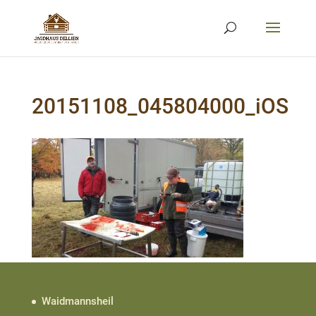
20151108_045804000_iOS
Waidmannsheil