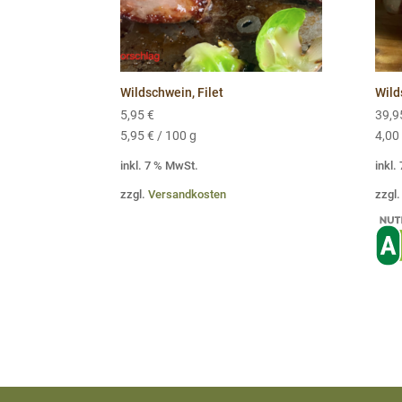
Wildschwein, Filet
Wild
5,95
€
39,
5,95
€
/
100
g
4,00
inkl. 7 % MwSt.
inkl.
zzgl.
Versandkosten
zzgl