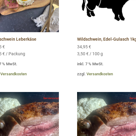
schwein Leberkäse
Wildschwein, Edel-Gulasch 1k
95
€
34,95
€
95
€
/
Packung
3,50
€
/
100
g
 7 % MwSt.
inkl. 7 % MwSt.
.
Versandkosten
zzgl.
Versandkosten