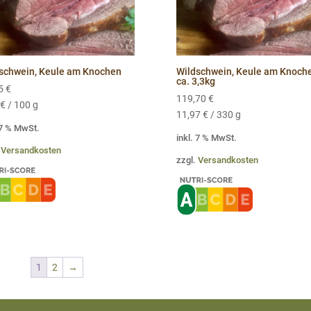
schwein, Keule am Knochen
Wildschwein, Keule am Knoch
ca. 3,3kg
95
€
119,70
€
€
/
100
g
11,97
€
/
330
g
 7 % MwSt.
inkl. 7 % MwSt.
.
Versandkosten
zzgl.
Versandkosten
1
2
→