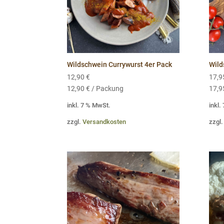
Wildschwein Currywurst 4er Pack
Wild
12,90
€
17,
12,90
€
/
Packung
17,
inkl. 7 % MwSt.
inkl.
zzgl.
Versandkosten
zzgl