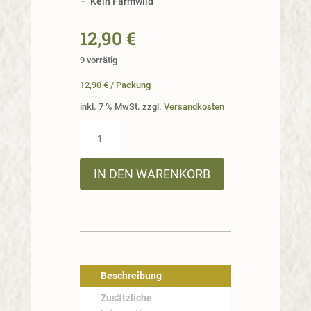
–
Kein Farmwild
12,90
€
9 vorrätig
12,90
€
/
Packung
inkl. 7 % MwSt.
zzgl.
Versandkosten
Wildschwein
Currywurst
4er
IN DEN WARENKORB
Pack
Menge
Beschreibung
Zusätzliche