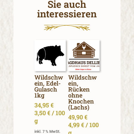
Sie auch
interessieren
Wildschw
Wildschw
ein, Edel-
ein,
Gulasch
Rücken
1kg
ohne
Knochen
34,95
€
(Lachs)
3,50
€
/
100
49,90
€
g
4,99
€
/
100
g
inkl. 7 % MwSt.