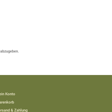
 abzugeben.
in Konto
renkorb
rsand & Zahlung