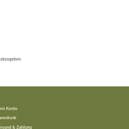
 abzugeben.
in Konto
renkorb
rsand & Zahlung